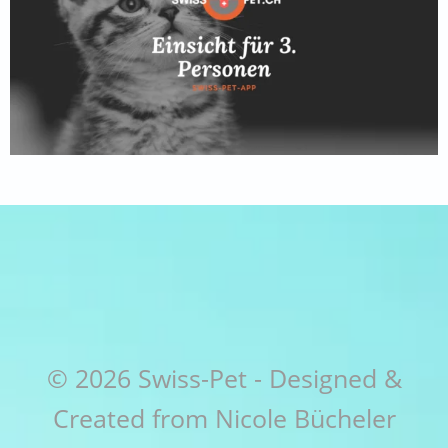
© 2026 Swiss-Pet - Designed &
Created from Nicole Bücheler