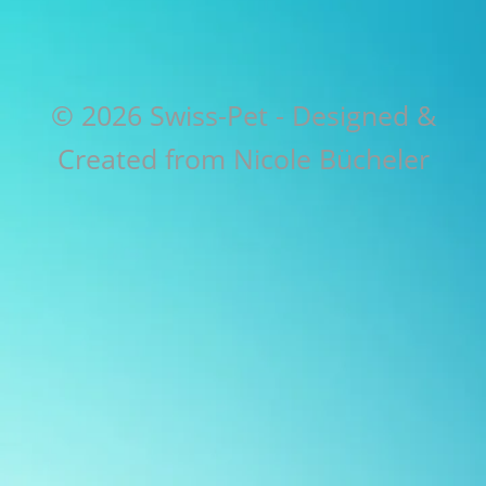
© 2026 Swiss-Pet - Designed &
Created from Nicole Bücheler